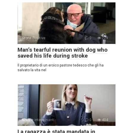
Storie Positive
0
729
Man’s tearful reunion with dog who
saved his life during stroke
Il proprietario di un eroico pastore tedesco che gli ha
salvato la vita nel
Notizie interessanti
0
404
La ragazza è stata mandata in