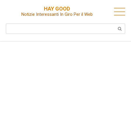
Skip
HAY GOOD
to
Notizie Interessanti In Giro Per il Web
content
Search: