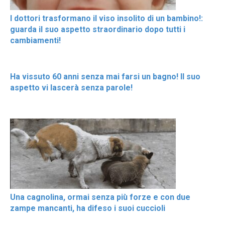
I dottori trasformano il viso insolito di un bambino!:
guarda il suo aspetto straordinario dopo tutti i
cambiamenti!
Ha vissuto 60 anni senza mai farsi un bagno! Il suo
aspetto vi lascerà senza parole!
Una cagnolina, ormai senza più forze e con due
zampe mancanti, ha difeso i suoi cuccioli