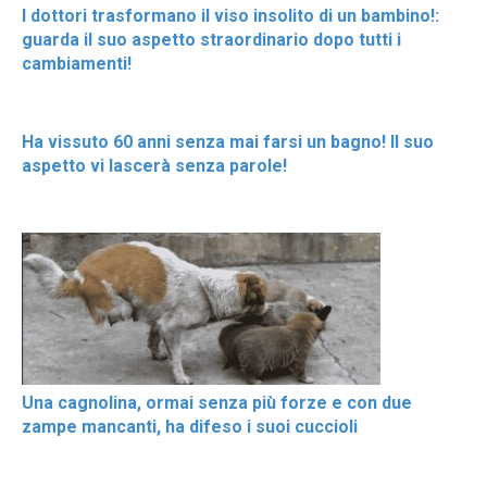
I dottori trasformano il viso insolito di un bambino!:
guarda il suo aspetto straordinario dopo tutti i
cambiamenti!
Ha vissuto 60 anni senza mai farsi un bagno! Il suo
aspetto vi lascerà senza parole!
Una cagnolina, ormai senza più forze e con due
zampe mancanti, ha difeso i suoi cuccioli