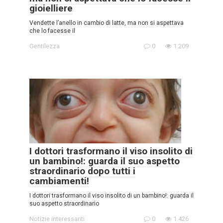
gioielliere
Vendette l’anello in cambio di latte, ma non si aspettava
che lo facesse il
Gentilezza
0
1.209
I dottori trasformano il viso insolito di
un bambino!: guarda il suo aspetto
straordinario dopo tutti i
cambiamenti!
I dottori trasformano il viso insolito di un bambino!: guarda il
suo aspetto straordinario
Notizie interessanti
0
1.426