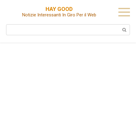
Skip
HAY GOOD
to
Notizie Interessanti In Giro Per il Web
content
Search: