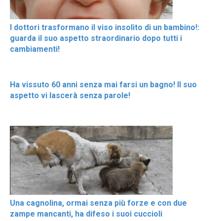
I dottori trasformano il viso insolito di un bambino!:
guarda il suo aspetto straordinario dopo tutti i
cambiamenti!
Ha vissuto 60 anni senza mai farsi un bagno! Il suo
aspetto vi lascerà senza parole!
Una cagnolina, ormai senza più forze e con due
zampe mancanti, ha difeso i suoi cuccioli