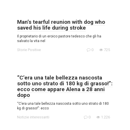
Man’s tearful reunion with dog who
saved his life during stroke
Il proprietario di un eroico pastore tedesco che gli ha
salvato la vita nel
Storie Positive
0
725
“C’era una tale bellezza nascosta
sotto uno strato di 180 kg di grasso!”:
ecco come appare Alena a 28 anni
dopo
“C’era una tale bellezza nascosta sotto uno strato di 180
kg di grasso!”: ecco
Notizie interessanti
0
1.226