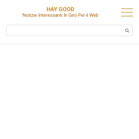
Skip
HAY GOOD
to
Notizie Interessanti In Giro Per il Web
content
Search: