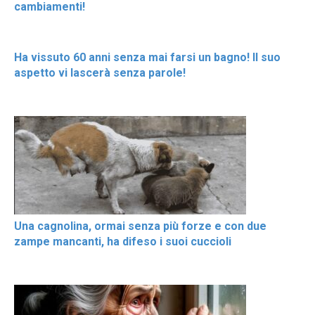
cambiamenti!
Ha vissuto 60 anni senza mai farsi un bagno! Il suo
aspetto vi lascerà senza parole!
Una cagnolina, ormai senza più forze e con due
zampe mancanti, ha difeso i suoi cuccioli