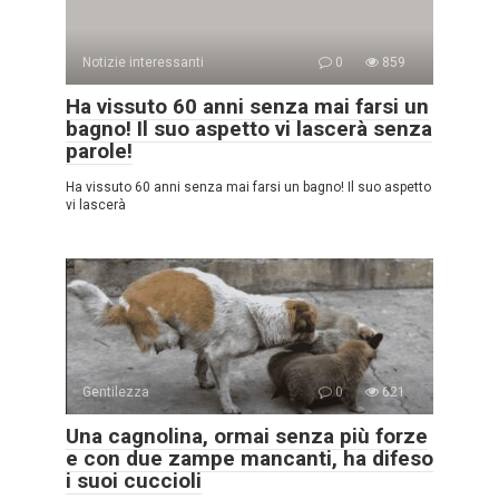
Notizie interessanti
0
859
Ha vissuto 60 anni senza mai farsi un
bagno! Il suo aspetto vi lascerà senza
parole!
Ha vissuto 60 anni senza mai farsi un bagno! Il suo aspetto
vi lascerà
Gentilezza
0
621
Una cagnolina, ormai senza più forze
e con due zampe mancanti, ha difeso
i suoi cuccioli